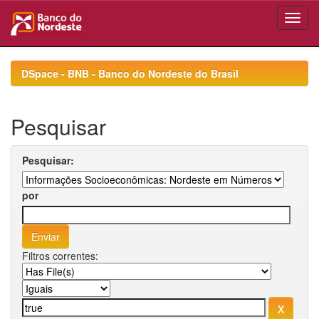
Skip
navigation
DSpace - BNB - Banco do Nordeste do Brasil
Pesquisar
Pesquisar:
por
Filtros correntes: