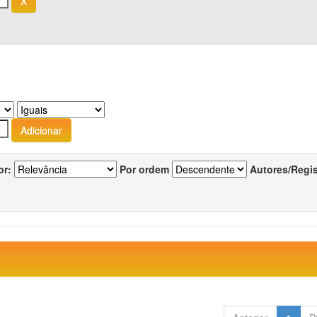
or:
Por ordem
Autores/Regi