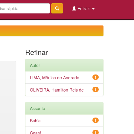
Entrar:
Refinar
Autor
LIMA, Mônica de Andrade
1
OLIVEIRA, Hamilton Reis de
1
Assunto
Bahia
1
Ceará
1