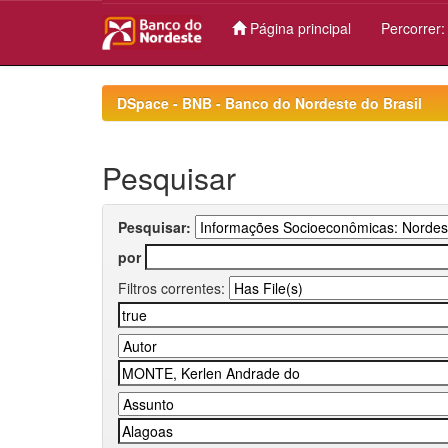
Página principal
Percorrer
Skip
navigation
DSpace - BNB - Banco do Nordeste do Brasil
Pesquisar
Pesquisar:
por
Filtros correntes: