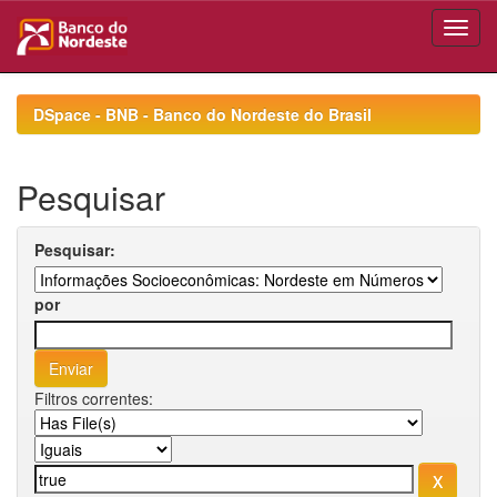
Skip
navigation
DSpace - BNB - Banco do Nordeste do Brasil
Pesquisar
Pesquisar:
por
Filtros correntes: