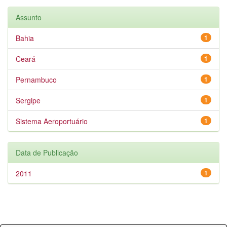
Assunto
Bahia
1
Ceará
1
Pernambuco
1
Sergipe
1
Sistema Aeroportuário
1
Data de Publicação
2011
1