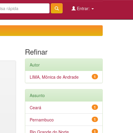
Entrar:
Refinar
Autor
LIMA, Mônica de Andrade
1
Assunto
Ceará
1
Pernambuco
1
Rio Grande do Norte
1