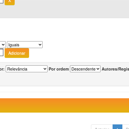
or:
Por ordem
Autores/Regi