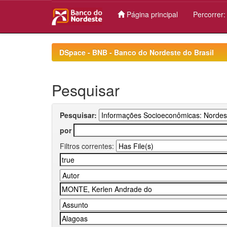
Página principal
Percorrer
Skip
navigation
DSpace - BNB - Banco do Nordeste do Brasil
Pesquisar
Pesquisar:
por
Filtros correntes: