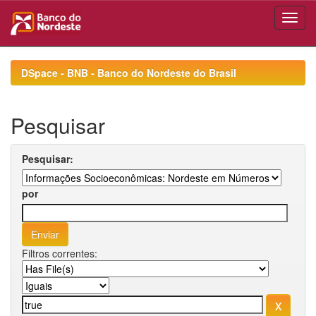
Skip
navigation
DSpace - BNB - Banco do Nordeste do Brasil
Pesquisar
Pesquisar:
por
Filtros correntes: