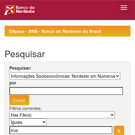
Skip
navigation
DSpace - BNB - Banco do Nordeste do Brasil
Pesquisar
Pesquisar:
por
Filtros correntes: