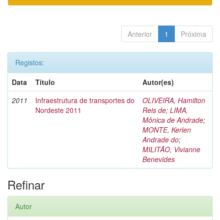
Anterior
1
Próxima
Registos:
Data
Título
Autor(es)
2011
Infraestrutura de transportes do
OLIVEIRA, Hamilton
Nordeste 2011
Reis de
;
LIMA,
Mônica de Andrade
;
MONTE, Kerlen
Andrade do
;
MILITÃO, Vivianne
Benevides
Refinar
Autor