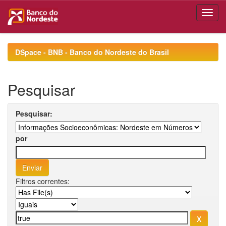
Skip
navigation
DSpace - BNB - Banco do Nordeste do Brasil
Pesquisar
Pesquisar:
por
Filtros correntes: