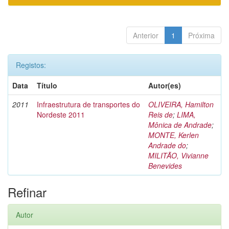
Anterior
1
Próxima
Registos:
Data
Título
Autor(es)
2011
Infraestrutura de transportes do
OLIVEIRA, Hamilton
Nordeste 2011
Reis de
;
LIMA,
Mônica de Andrade
;
MONTE, Kerlen
Andrade do
;
MILITÃO, Vivianne
Benevides
Refinar
Autor