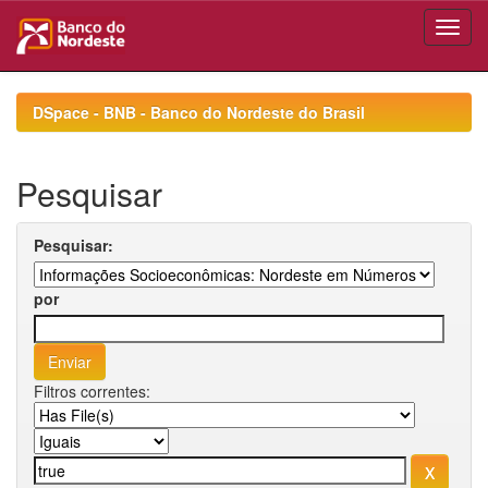
Skip
navigation
DSpace - BNB - Banco do Nordeste do Brasil
Pesquisar
Pesquisar:
por
Filtros correntes: