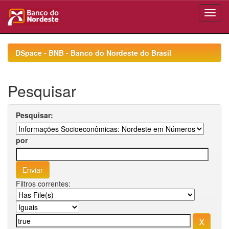
Skip
navigation
DSpace - BNB - Banco do Nordeste do Brasil
Pesquisar
Pesquisar:
por
Filtros correntes: