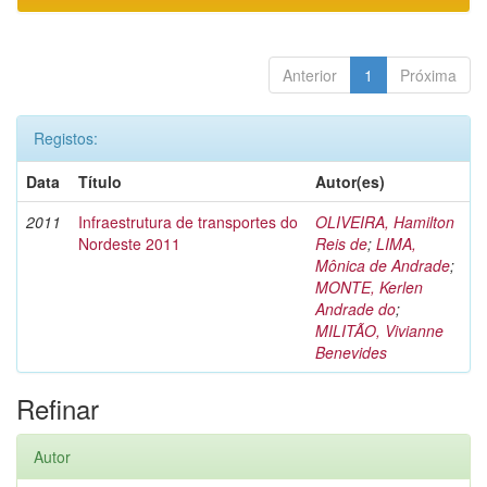
Anterior
1
Próxima
Registos:
Data
Título
Autor(es)
2011
Infraestrutura de transportes do
OLIVEIRA, Hamilton
Nordeste 2011
Reis de
;
LIMA,
Mônica de Andrade
;
MONTE, Kerlen
Andrade do
;
MILITÃO, Vivianne
Benevides
Refinar
Autor