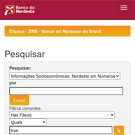
Skip
navigation
DSpace - BNB - Banco do Nordeste do Brasil
Pesquisar
Pesquisar:
por
Filtros correntes: