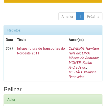
Anterior
1
Próxima
Registos:
Data
Título
Autor(es)
2011
Infraestrutura de transportes do
OLIVEIRA, Hamilton
Nordeste 2011
Reis de
;
LIMA,
Mônica de Andrade
;
MONTE, Kerlen
Andrade do
;
MILITÃO, Vivianne
Benevides
Refinar
Autor