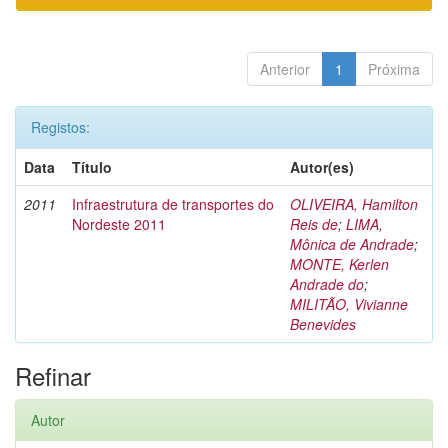
Anterior
1
Próxima
Registos:
Data
Título
Autor(es)
2011
Infraestrutura de transportes do
OLIVEIRA, Hamilton
Nordeste 2011
Reis de
;
LIMA,
Mônica de Andrade
;
MONTE, Kerlen
Andrade do
;
MILITÃO, Vivianne
Benevides
Refinar
Autor