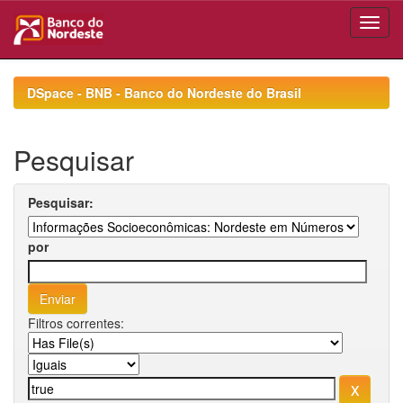
Skip
navigation
DSpace - BNB - Banco do Nordeste do Brasil
Pesquisar
Pesquisar:
por
Filtros correntes: