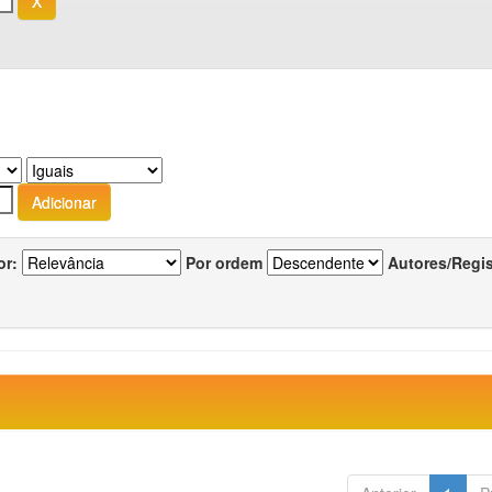
or:
Por ordem
Autores/Regi