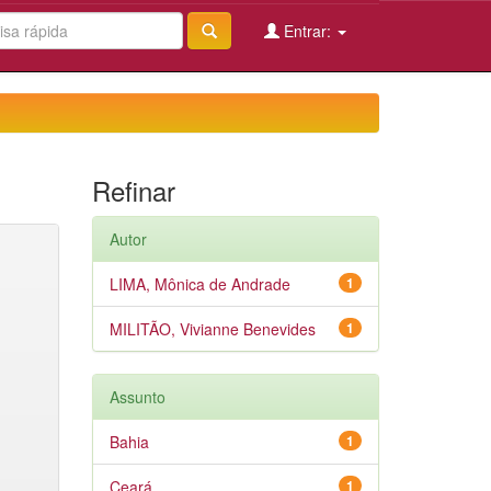
Entrar:
Refinar
Autor
LIMA, Mônica de Andrade
1
MILITÃO, Vivianne Benevides
1
Assunto
Bahia
1
Ceará
1