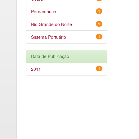
Pernambuco
1
Rio Grande do Norte
1
Sistema Portuário
1
Data de Publicação
2011
1