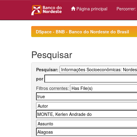
Página principal
Percorrer
Skip
navigation
DSpace - BNB - Banco do Nordeste do Brasil
Pesquisar
Pesquisar:
por
Filtros correntes: