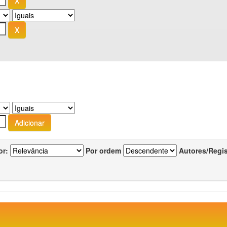
or:
Por ordem
Autores/Regi