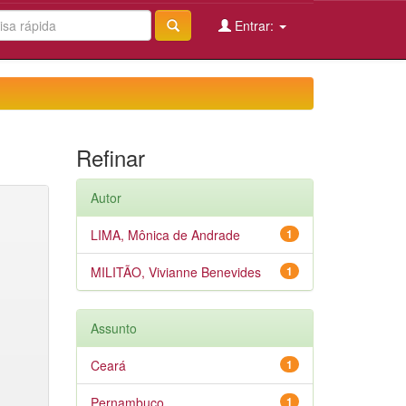
Entrar:
Refinar
Autor
LIMA, Mônica de Andrade
1
MILITÃO, Vivianne Benevides
1
Assunto
Ceará
1
Pernambuco
1