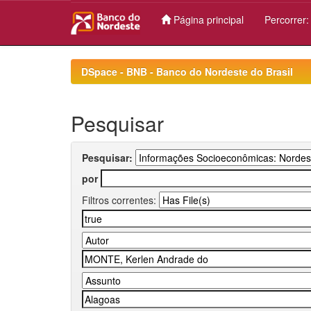
Página principal
Percorrer
Skip
navigation
DSpace - BNB - Banco do Nordeste do Brasil
Pesquisar
Pesquisar:
por
Filtros correntes: