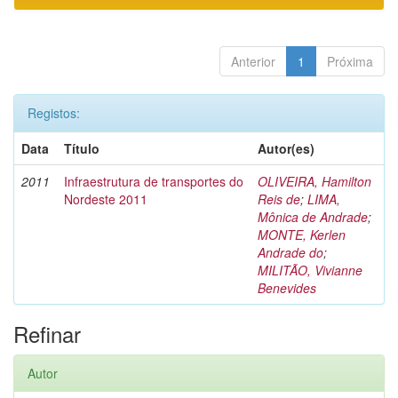
Anterior
1
Próxima
Registos:
Data
Título
Autor(es)
2011
Infraestrutura de transportes do
OLIVEIRA, Hamilton
Nordeste 2011
Reis de
;
LIMA,
Mônica de Andrade
;
MONTE, Kerlen
Andrade do
;
MILITÃO, Vivianne
Benevides
Refinar
Autor