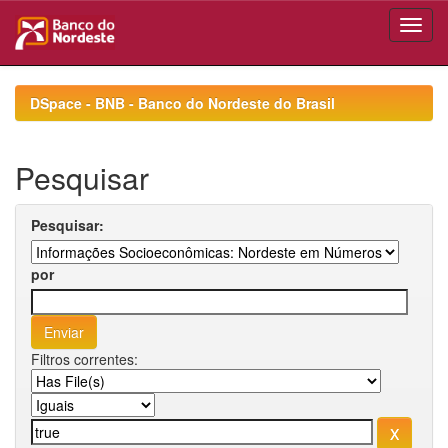
Skip
navigation
DSpace - BNB - Banco do Nordeste do Brasil
Pesquisar
Pesquisar:
por
Filtros correntes: