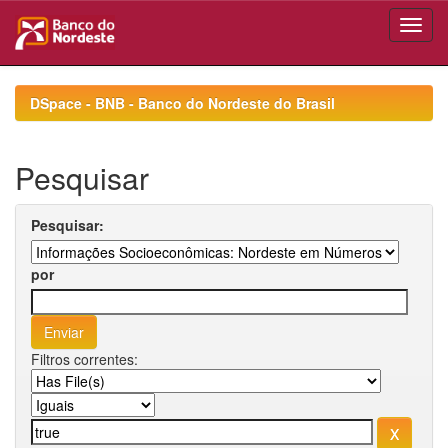
Skip
navigation
DSpace - BNB - Banco do Nordeste do Brasil
Pesquisar
Pesquisar:
por
Filtros correntes: