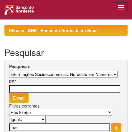
Skip
navigation
DSpace - BNB - Banco do Nordeste do Brasil
Pesquisar
Pesquisar:
por
Filtros correntes: