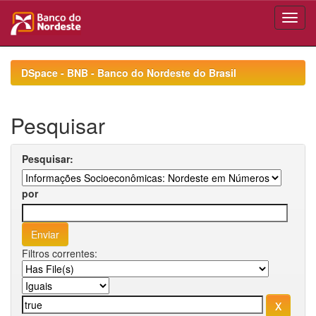
Skip
navigation
DSpace - BNB - Banco do Nordeste do Brasil
Pesquisar
Pesquisar:
por
Filtros correntes: