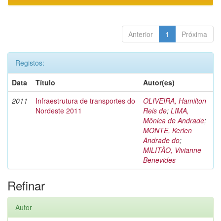
Anterior
1
Próxima
Registos:
Data
Título
Autor(es)
2011
Infraestrutura de transportes do
OLIVEIRA, Hamilton
Nordeste 2011
Reis de
;
LIMA,
Mônica de Andrade
;
MONTE, Kerlen
Andrade do
;
MILITÃO, Vivianne
Benevides
Refinar
Autor