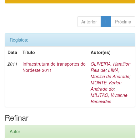
Anterior
1
Próxima
Registos:
Data
Título
Autor(es)
2011
Infraestrutura de transportes do
OLIVEIRA, Hamilton
Nordeste 2011
Reis de
;
LIMA,
Mônica de Andrade
;
MONTE, Kerlen
Andrade do
;
MILITÃO, Vivianne
Benevides
Refinar
Autor