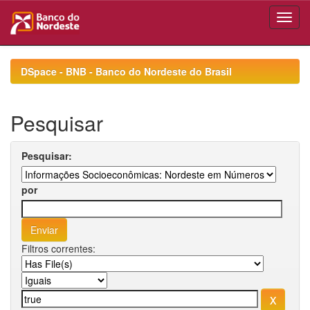
Skip
navigation
DSpace - BNB - Banco do Nordeste do Brasil
Pesquisar
Pesquisar:
por
Filtros correntes: