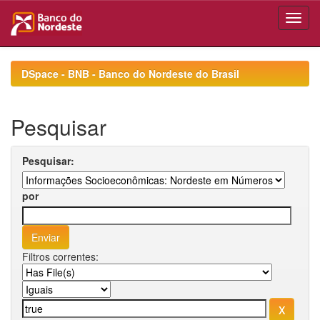
Skip
navigation
DSpace - BNB - Banco do Nordeste do Brasil
Pesquisar
Pesquisar:
por
Filtros correntes: