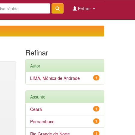
Entrar:
Refinar
Autor
LIMA, Mônica de Andrade
1
Assunto
Ceará
1
Pernambuco
1
Rio Grande do Norte
1