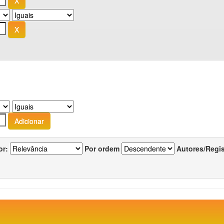
or:
Por ordem
Autores/Regi