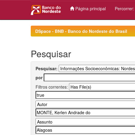
Página principal
Percorrer
Skip
navigation
DSpace - BNB - Banco do Nordeste do Brasil
Pesquisar
Pesquisar:
por
Filtros correntes: