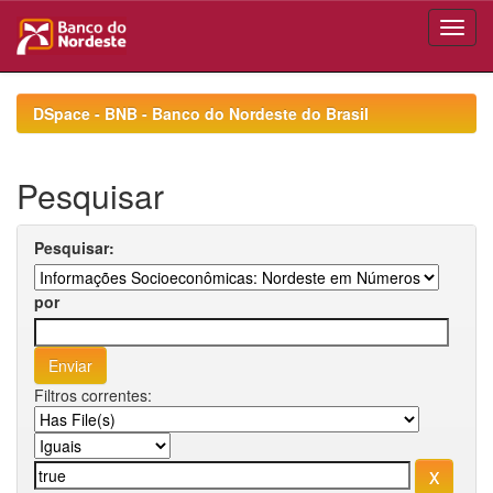
Skip
navigation
DSpace - BNB - Banco do Nordeste do Brasil
Pesquisar
Pesquisar:
por
Filtros correntes: