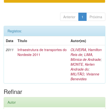
Anterior
1
Próxima
Registos:
Data
Título
Autor(es)
2011
Infraestrutura de transportes do
OLIVEIRA, Hamilton
Nordeste 2011
Reis de
;
LIMA,
Mônica de Andrade
;
MONTE, Kerlen
Andrade do
;
MILITÃO, Vivianne
Benevides
Refinar
Autor