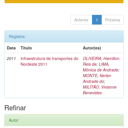
Anterior
1
Próxima
Registos:
Data
Título
Autor(es)
2011
Infraestrutura de transportes do
OLIVEIRA, Hamilton
Nordeste 2011
Reis de
;
LIMA,
Mônica de Andrade
;
MONTE, Kerlen
Andrade do
;
MILITÃO, Vivianne
Benevides
Refinar
Autor