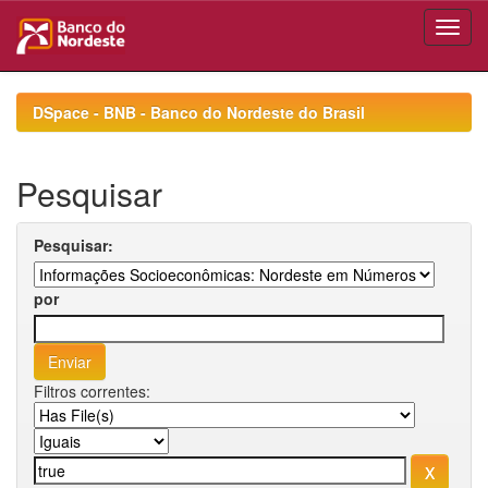
Skip
navigation
DSpace - BNB - Banco do Nordeste do Brasil
Pesquisar
Pesquisar:
por
Filtros correntes: