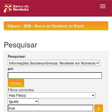
Skip
navigation
DSpace - BNB - Banco do Nordeste do Brasil
Pesquisar
Pesquisar:
por
Filtros correntes: