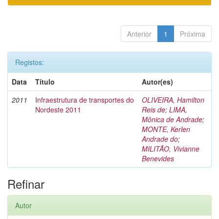
Anterior
1
Próxima
Registos:
Data
Título
Autor(es)
2011
Infraestrutura de transportes do
OLIVEIRA, Hamilton
Nordeste 2011
Reis de
;
LIMA,
Mônica de Andrade
;
MONTE, Kerlen
Andrade do
;
MILITÃO, Vivianne
Benevides
Refinar
Autor