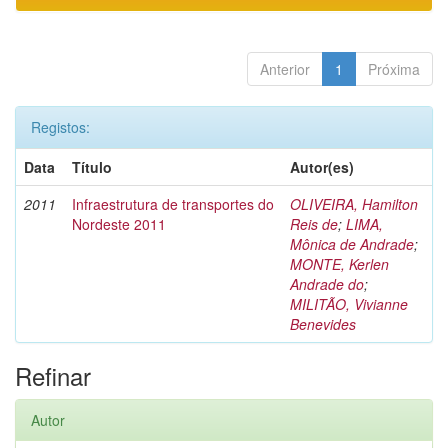
Anterior
1
Próxima
Registos:
Data
Título
Autor(es)
2011
Infraestrutura de transportes do
OLIVEIRA, Hamilton
Nordeste 2011
Reis de
;
LIMA,
Mônica de Andrade
;
MONTE, Kerlen
Andrade do
;
MILITÃO, Vivianne
Benevides
Refinar
Autor