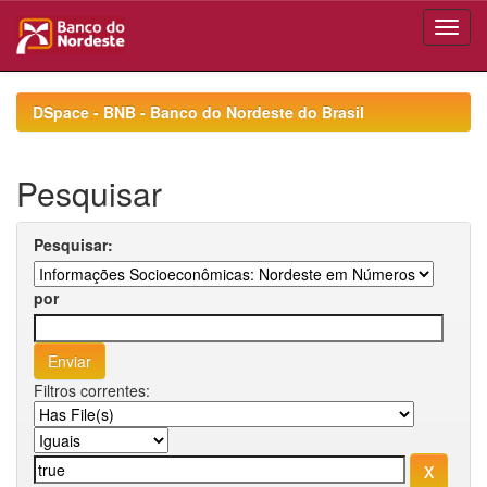
Skip
navigation
DSpace - BNB - Banco do Nordeste do Brasil
Pesquisar
Pesquisar:
por
Filtros correntes: