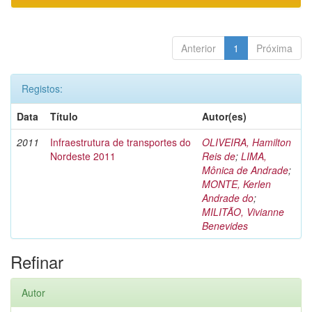
Anterior
1
Próxima
Registos:
Data
Título
Autor(es)
2011
Infraestrutura de transportes do
OLIVEIRA, Hamilton
Nordeste 2011
Reis de
;
LIMA,
Mônica de Andrade
;
MONTE, Kerlen
Andrade do
;
MILITÃO, Vivianne
Benevides
Refinar
Autor