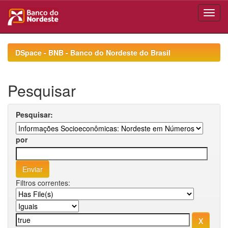
Skip
navigation
DSpace - BNB - Banco do Nordeste do Brasil
Pesquisar
Pesquisar:
por
Filtros correntes: