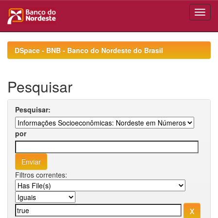
Skip
navigation
DSpace - BNB - Banco do Nordeste do Brasil
Pesquisar
Pesquisar:
por
Filtros correntes: