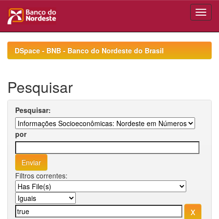
Skip
navigation
DSpace - BNB - Banco do Nordeste do Brasil
Pesquisar
Pesquisar:
por
Filtros correntes: