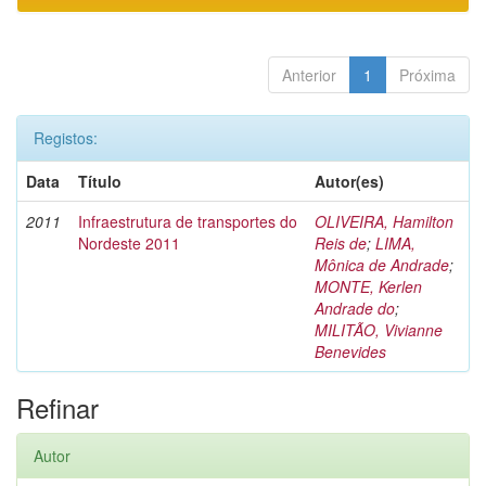
Anterior
1
Próxima
Registos:
Data
Título
Autor(es)
2011
Infraestrutura de transportes do
OLIVEIRA, Hamilton
Nordeste 2011
Reis de
;
LIMA,
Mônica de Andrade
;
MONTE, Kerlen
Andrade do
;
MILITÃO, Vivianne
Benevides
Refinar
Autor