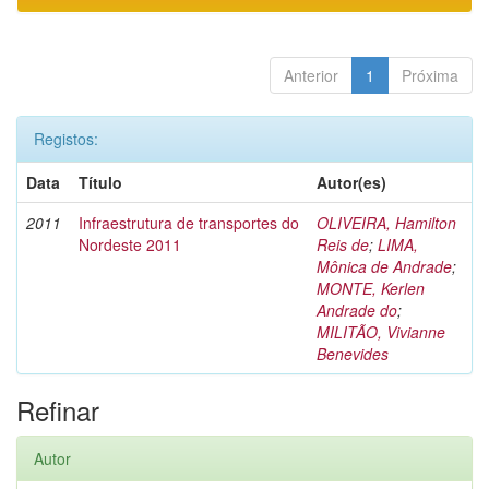
Anterior
1
Próxima
Registos:
Data
Título
Autor(es)
2011
Infraestrutura de transportes do
OLIVEIRA, Hamilton
Nordeste 2011
Reis de
;
LIMA,
Mônica de Andrade
;
MONTE, Kerlen
Andrade do
;
MILITÃO, Vivianne
Benevides
Refinar
Autor