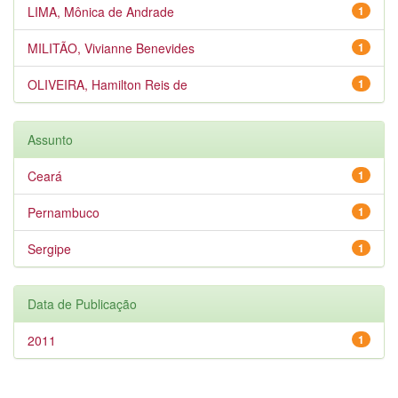
LIMA, Mônica de Andrade
1
MILITÃO, Vivianne Benevides
1
OLIVEIRA, Hamilton Reis de
1
Assunto
Ceará
1
Pernambuco
1
Sergipe
1
Data de Publicação
2011
1