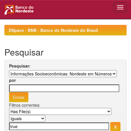
Skip
navigation
DSpace - BNB - Banco do Nordeste do Brasil
Pesquisar
Pesquisar:
por
Filtros correntes: