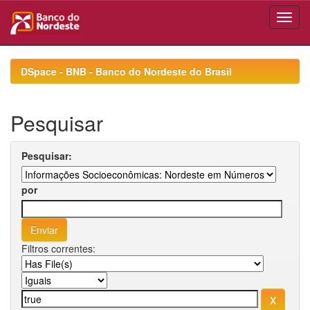
Skip
navigation
DSpace - BNB - Banco do Nordeste do Brasil
Pesquisar
Pesquisar:
por
Filtros correntes: