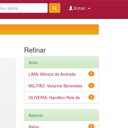
Entrar:
Refinar
Autor
LIMA, Mônica de Andrade
1
MILITÃO, Vivianne Benevides
1
OLIVEIRA, Hamilton Reis de
1
Assunto
Bahia
1