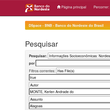
Página principal
Percorrer
Skip
navigation
DSpace - BNB - Banco do Nordeste do Brasil
Pesquisar
Pesquisar:
por
Filtros correntes: