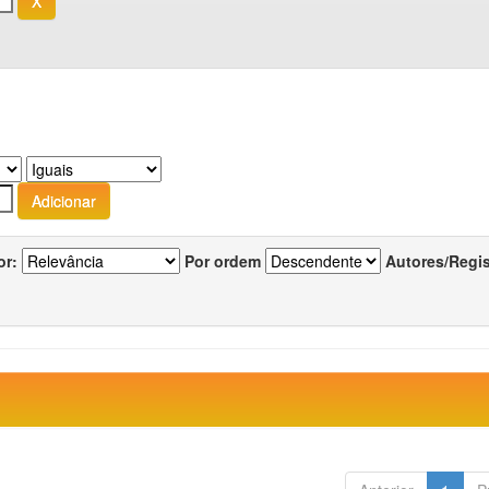
or:
Por ordem
Autores/Regi