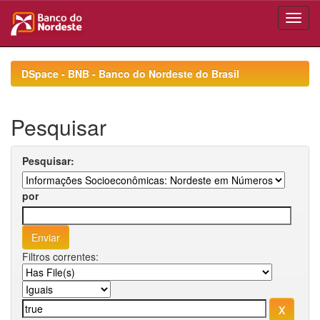
Skip
navigation
DSpace - BNB - Banco do Nordeste do Brasil
Pesquisar
Pesquisar:
por
Filtros correntes: