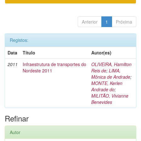
Anterior
1
Próxima
Registos:
Data
Título
Autor(es)
2011
Infraestrutura de transportes do
OLIVEIRA, Hamilton
Nordeste 2011
Reis de
;
LIMA,
Mônica de Andrade
;
MONTE, Kerlen
Andrade do
;
MILITÃO, Vivianne
Benevides
Refinar
Autor