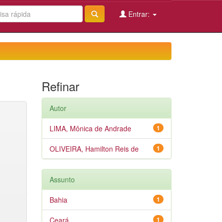
Entrar:
Refinar
Autor
LIMA, Mônica de Andrade
1
OLIVEIRA, Hamilton Reis de
1
Assunto
Bahia
1
Ceará
1