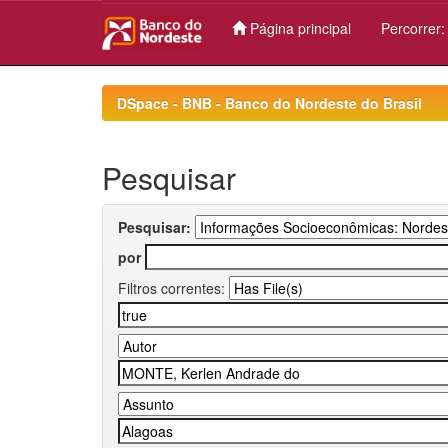
Página principal
Percorrer
Skip
navigation
DSpace - BNB - Banco do Nordeste do Brasil
Pesquisar
Pesquisar:
por
Filtros correntes: