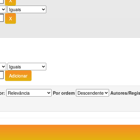
or:
Por ordem
Autores/Regi