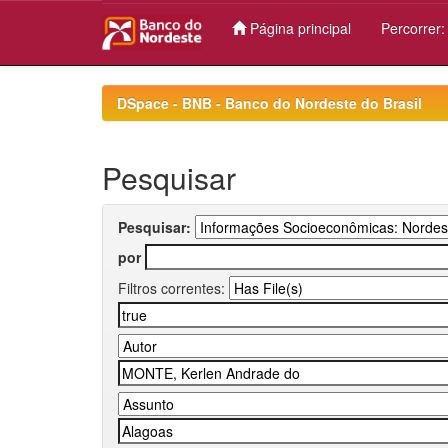
Página principal
Percorrer
Skip
navigation
DSpace - BNB - Banco do Nordeste do Brasil
Pesquisar
Pesquisar:
por
Filtros correntes: