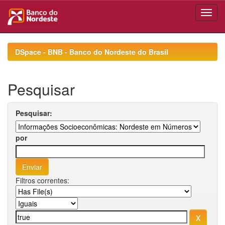
Skip
navigation
DSpace - BNB - Banco do Nordeste do Brasil
Pesquisar
Pesquisar:
por
Filtros correntes: