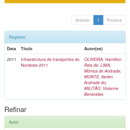
Anterior
1
Próxima
Registos:
Data
Título
Autor(es)
2011
Infraestrutura de transportes do
OLIVEIRA, Hamilton
Nordeste 2011
Reis de
;
LIMA,
Mônica de Andrade
;
MONTE, Kerlen
Andrade do
;
MILITÃO, Vivianne
Benevides
Refinar
Autor