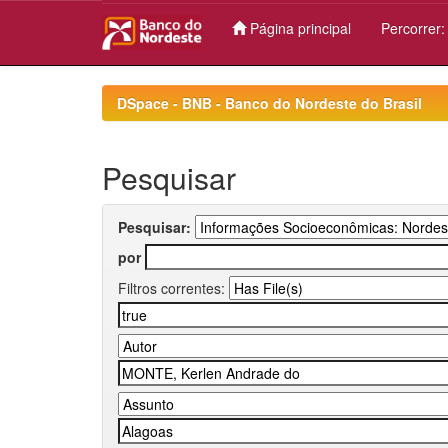
Página principal
Percorrer
Skip
navigation
DSpace - BNB - Banco do Nordeste do Brasil
Pesquisar
Pesquisar:
por
Filtros correntes: