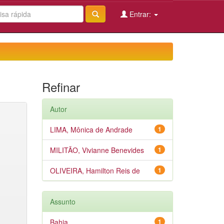
Entrar:
Refinar
Autor
LIMA, Mônica de Andrade
1
MILITÃO, Vivianne Benevides
1
OLIVEIRA, Hamilton Reis de
1
Assunto
Bahia
1