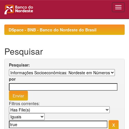
Skip
navigation
DSpace - BNB - Banco do Nordeste do Brasil
Pesquisar
Pesquisar:
por
Filtros correntes: