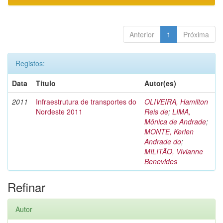
Anterior
1
Próxima
Registos:
Data
Título
Autor(es)
2011
Infraestrutura de transportes do
OLIVEIRA, Hamilton
Nordeste 2011
Reis de
;
LIMA,
Mônica de Andrade
;
MONTE, Kerlen
Andrade do
;
MILITÃO, Vivianne
Benevides
Refinar
Autor