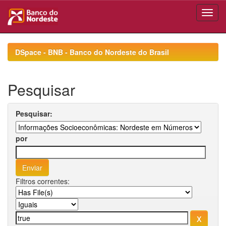
Skip
navigation
DSpace - BNB - Banco do Nordeste do Brasil
Pesquisar
Pesquisar:
por
Filtros correntes: