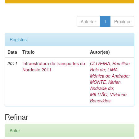
Anterior
1
Próxima
Registos:
Data
Título
Autor(es)
2011
Infraestrutura de transportes do
OLIVEIRA, Hamilton
Nordeste 2011
Reis de
;
LIMA,
Mônica de Andrade
;
MONTE, Kerlen
Andrade do
;
MILITÃO, Vivianne
Benevides
Refinar
Autor