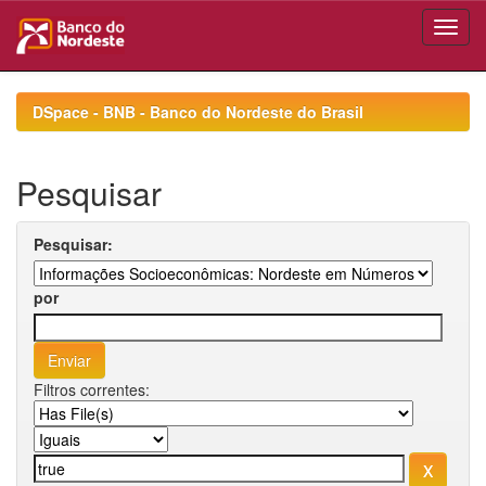
Skip
navigation
DSpace - BNB - Banco do Nordeste do Brasil
Pesquisar
Pesquisar:
por
Filtros correntes: