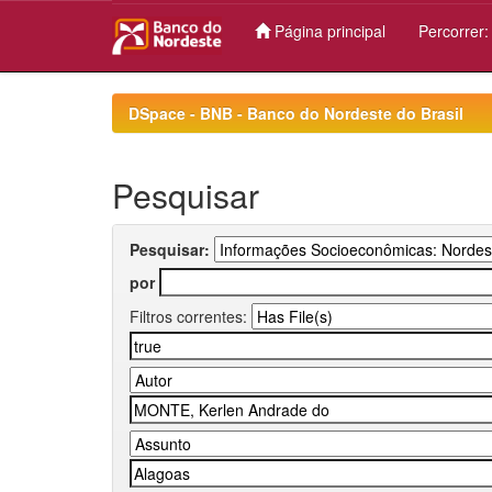
Página principal
Percorrer
Skip
navigation
DSpace - BNB - Banco do Nordeste do Brasil
Pesquisar
Pesquisar:
por
Filtros correntes: