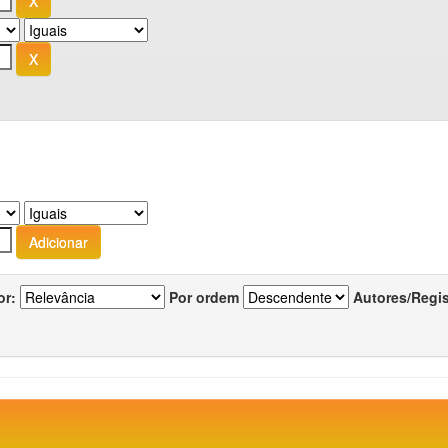
or:
Por ordem
Autores/Regi