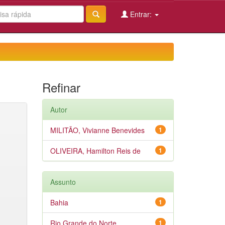
Entrar:
Refinar
Autor
MILITÃO, Vivianne Benevides
1
OLIVEIRA, Hamilton Reis de
1
Assunto
Bahia
1
Rio Grande do Norte
1