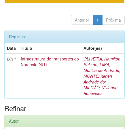
Anterior
1
Próxima
Registos:
Data
Título
Autor(es)
2011
Infraestrutura de transportes do
OLIVEIRA, Hamilton
Nordeste 2011
Reis de
;
LIMA,
Mônica de Andrade
;
MONTE, Kerlen
Andrade do
;
MILITÃO, Vivianne
Benevides
Refinar
Autor