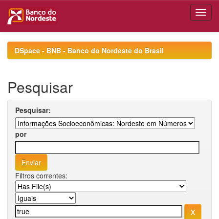
Skip
navigation
DSpace - BNB - Banco do Nordeste do Brasil
Pesquisar
Pesquisar:
por
Filtros correntes: