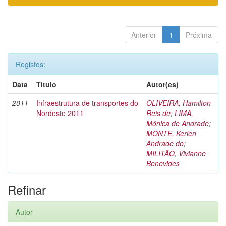
Anterior
1
Próxima
Registos:
Data
Título
Autor(es)
2011
Infraestrutura de transportes do
OLIVEIRA, Hamilton
Nordeste 2011
Reis de
;
LIMA,
Mônica de Andrade
;
MONTE, Kerlen
Andrade do
;
MILITÃO, Vivianne
Benevides
Refinar
Autor