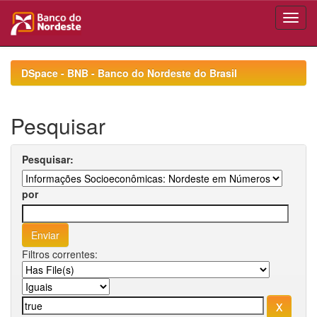
Skip
navigation
DSpace - BNB - Banco do Nordeste do Brasil
Pesquisar
Pesquisar:
por
Filtros correntes: