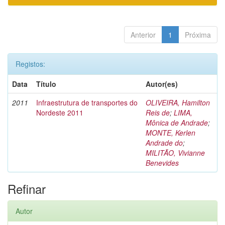
Anterior
1
Próxima
Registos:
Data
Título
Autor(es)
2011
Infraestrutura de transportes do
OLIVEIRA, Hamilton
Nordeste 2011
Reis de
;
LIMA,
Mônica de Andrade
;
MONTE, Kerlen
Andrade do
;
MILITÃO, Vivianne
Benevides
Refinar
Autor