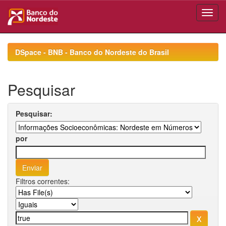
Skip
navigation
DSpace - BNB - Banco do Nordeste do Brasil
Pesquisar
Pesquisar:
por
Filtros correntes: