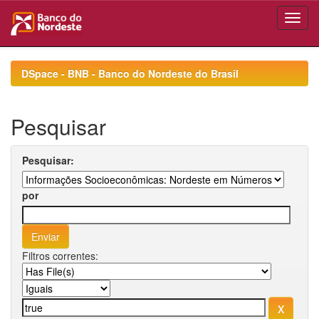
Skip
navigation
DSpace - BNB - Banco do Nordeste do Brasil
Pesquisar
Pesquisar:
por
Filtros correntes: