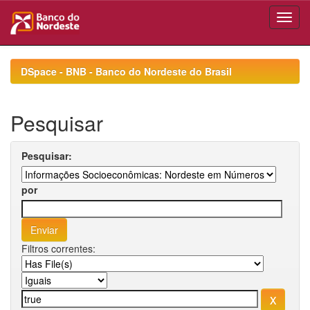
Skip
navigation
DSpace - BNB - Banco do Nordeste do Brasil
Pesquisar
Pesquisar:
por
Filtros correntes: