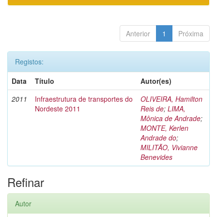
Anterior
1
Próxima
Registos:
Data
Título
Autor(es)
2011
Infraestrutura de transportes do
OLIVEIRA, Hamilton
Nordeste 2011
Reis de
;
LIMA,
Mônica de Andrade
;
MONTE, Kerlen
Andrade do
;
MILITÃO, Vivianne
Benevides
Refinar
Autor