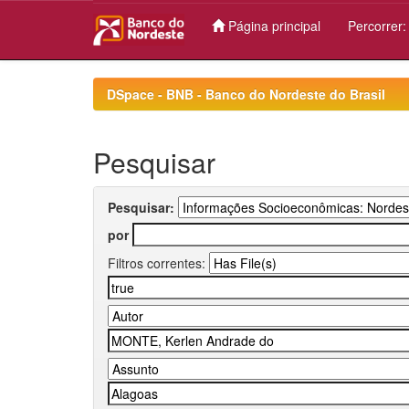
Página principal
Percorrer
Skip
navigation
DSpace - BNB - Banco do Nordeste do Brasil
Pesquisar
Pesquisar:
por
Filtros correntes: