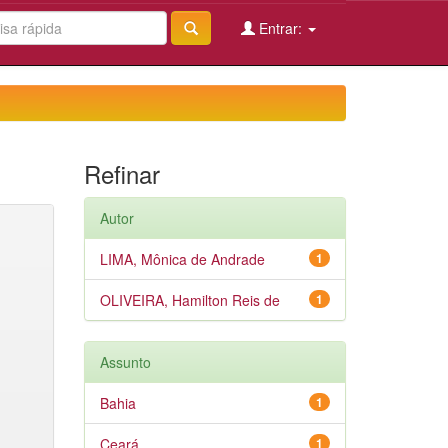
Entrar:
Refinar
Autor
LIMA, Mônica de Andrade
1
OLIVEIRA, Hamilton Reis de
1
Assunto
Bahia
1
Ceará
1