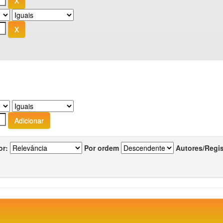
or:
Por ordem
Autores/Regi