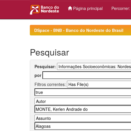
Página principal
Percorrer
Skip
navigation
DSpace - BNB - Banco do Nordeste do Brasil
Pesquisar
Pesquisar:
por
Filtros correntes: