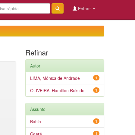
Entrar:
Refinar
Autor
LIMA, Mônica de Andrade
1
OLIVEIRA, Hamilton Reis de
1
Assunto
Bahia
1
Ceará
1