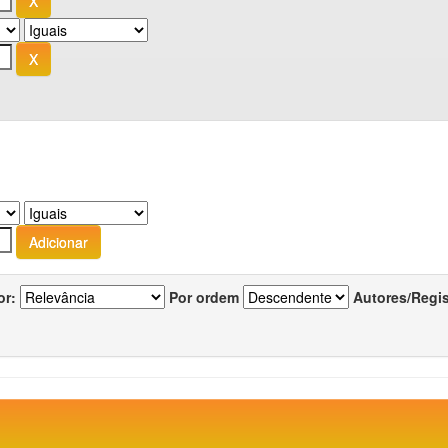
or:
Por ordem
Autores/Regi