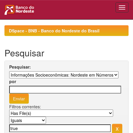
Skip
navigation
DSpace - BNB - Banco do Nordeste do Brasil
Pesquisar
Pesquisar:
por
Filtros correntes: