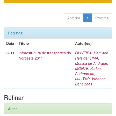
Anterior
1
Próxima
Registos:
Data
Título
Autor(es)
2011
Infraestrutura de transportes do
OLIVEIRA, Hamilton
Nordeste 2011
Reis de
;
LIMA,
Mônica de Andrade
;
MONTE, Kerlen
Andrade do
;
MILITÃO, Vivianne
Benevides
Refinar
Autor