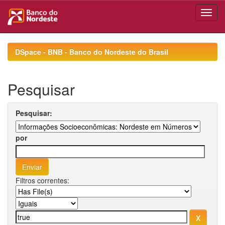
Skip
navigation
DSpace - BNB - Banco do Nordeste do Brasil
Pesquisar
Pesquisar:
por
Filtros correntes: