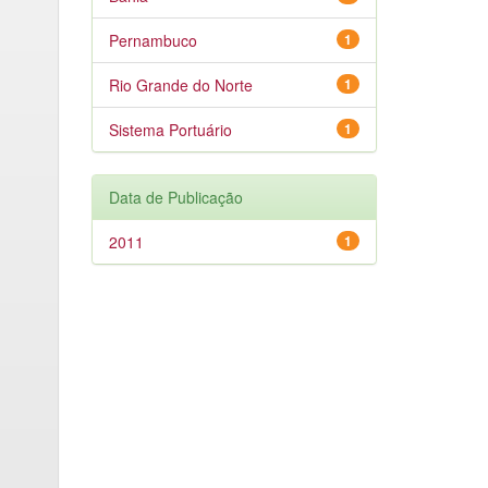
Pernambuco
1
Rio Grande do Norte
1
Sistema Portuário
1
Data de Publicação
2011
1