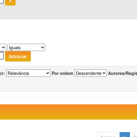
or:
Por ordem
Autores/Regi