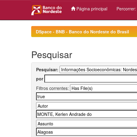
Página principal
Percorrer
Skip
navigation
DSpace - BNB - Banco do Nordeste do Brasil
Pesquisar
Pesquisar:
por
Filtros correntes: