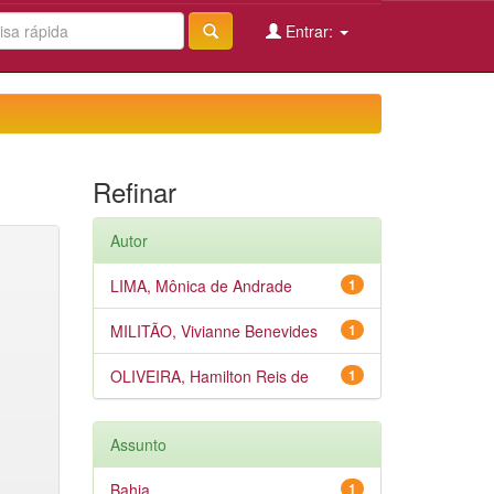
Entrar:
Refinar
Autor
LIMA, Mônica de Andrade
1
MILITÃO, Vivianne Benevides
1
OLIVEIRA, Hamilton Reis de
1
Assunto
Bahia
1