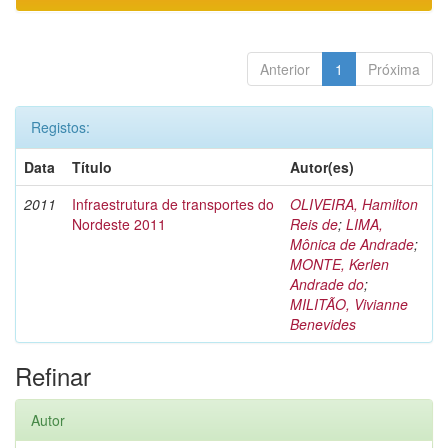
Anterior
1
Próxima
Registos:
Data
Título
Autor(es)
2011
Infraestrutura de transportes do
OLIVEIRA, Hamilton
Nordeste 2011
Reis de
;
LIMA,
Mônica de Andrade
;
MONTE, Kerlen
Andrade do
;
MILITÃO, Vivianne
Benevides
Refinar
Autor