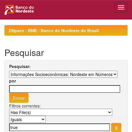
Skip
navigation
DSpace - BNB - Banco do Nordeste do Brasil
Pesquisar
Pesquisar:
por
Filtros correntes: